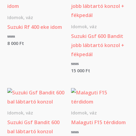
Idomok, váz
Suzuki Rf 400 eke idom
Idomok, váz
Suzuki Gsf 600 Bandit
É
8 000
Ft
jobb lábtartó konzol +
r
t
fékpedál
é
k
e
l
É
15 000
Ft
é
r
s
t
:
é
0
k
/
e
5
l
é
s
:
0
Idomok, váz
Idomok, váz
/
5
Suzuki Gsf Bandit 600
Malaguti F15 térdidom
bal lábtartó konzol