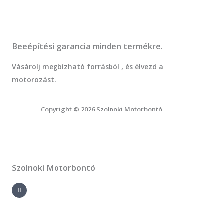
t
o
f
Beeépítési garancia minden termékre.
5
Vásárolj megbízható forrásból , és élvezd a
motorozást.
Copyright © 2026 Szolnoki Motorbontó
Szolnoki Motorbontó
F
a
c
e
b
o
o
k