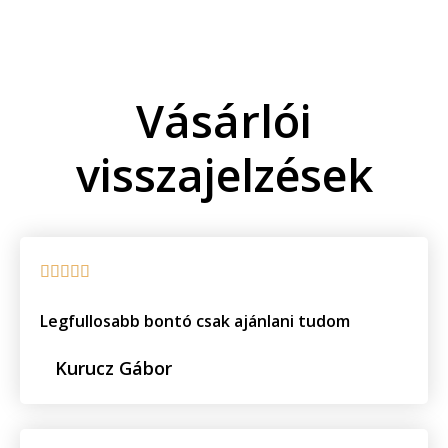
Vásárlói
visszajelzések
R





a
Legfullosabb bontó csak ajánlani tudom
t
e
Kurucz Gábor
d
5