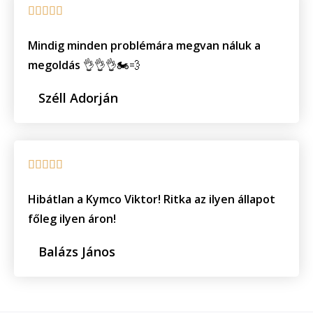
o
R





u
a
t
Mindig minden problémára megvan náluk a
t
megoldás 👌👌👌🏍💨
o
e
f
d
Széll Adorján
5
5
o
u
R





t
a
Hibátlan a Kymco Viktor! Ritka az ilyen állapot
o
t
főleg ilyen áron!
f
e
5
d
Balázs János
5
o
u