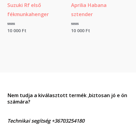
5
5
Suzuki Rf első
Aprilia Habana
fékmunkahenger
sztender
É
10 000
Ft
É
10 000
Ft
r
r
t
t
é
é
k
k
e
e
l
l
é
é
s
s
:
:
0
0
/
/
5
5
Nem tudja a kiválasztott termék ,biztosan jó e ön
számára?
Technikai segítség +36703254180