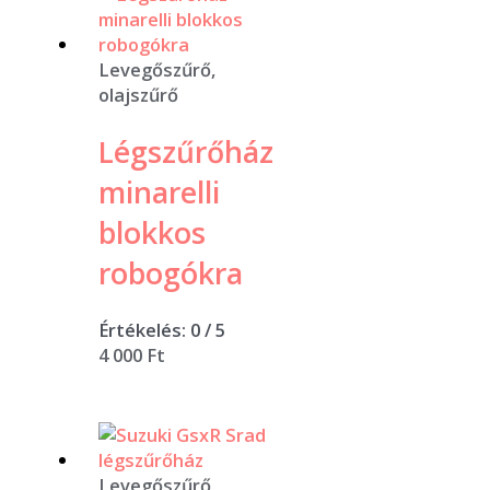
Levegőszűrő,
olajszűrő
Légszűrőház
minarelli
blokkos
robogókra
Értékelés:
0
/ 5
4 000
Ft
Levegőszűrő,