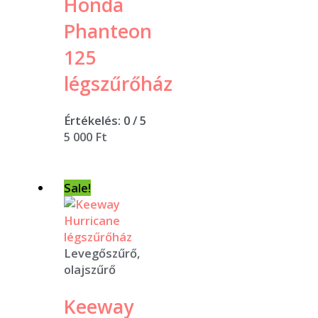
Honda
Phanteon
125
légszűrőház
Értékelés:
0
/ 5
5 000
Ft
Sale!
Levegőszűrő,
olajszűrő
Keeway