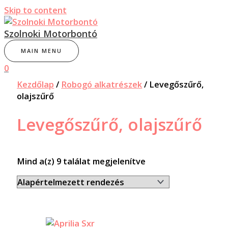
Skip to content
Szolnoki Motorbontó
MAIN MENU
0
Kezdőlap
/
Robogó alkatrészek
/ Levegőszűrő,
olajszűrő
Levegőszűrő, olajszűrő
Mind a(z) 9 találat megjelenítve