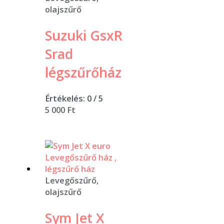
olajszűrő
Suzuki GsxR
Srad
légszűrőház
Értékelés:
0
/ 5
5 000
Ft
Levegőszűrő,
olajszűrő
Sym Jet X