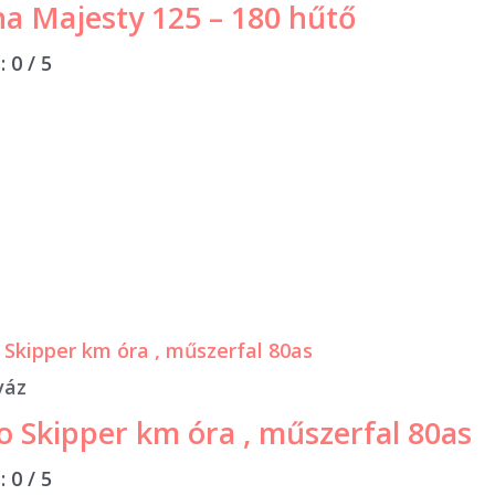
a Majesty 125 – 180 hűtő
s:
0
/ 5
váz
o Skipper km óra , műszerfal 80as
s:
0
/ 5