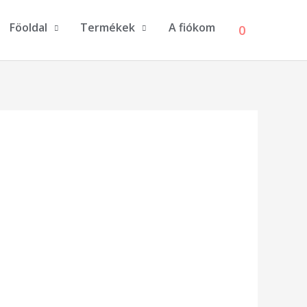
Föoldal
Termékek
A fiókom
0