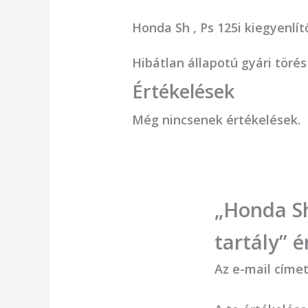
Honda Sh , Ps 125i kiegyenlít
Hibátlan állapotú gyári töré
Értékelések
Még nincsenek értékelések.
„Honda Sh 
tartály” 
Az e-mail címe