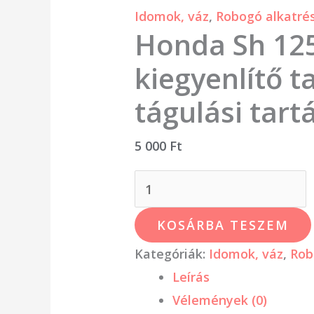
Idomok, váz
,
Robogó alkatré
mennyiség
Honda Sh 125
kiegyenlítő ta
tágulási tart
5 000
Ft
KOSÁRBA TESZEM
Kategóriák:
Idomok, váz
,
Rob
Leírás
Vélemények (0)