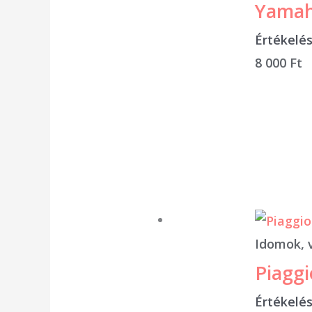
Yamah
Értékelé
8 000
Ft
Idomok, 
Piaggi
Értékelé