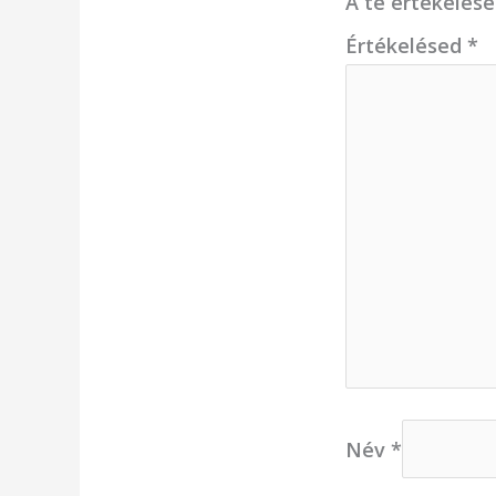
A te értékelés
Értékelésed
*
Név
*