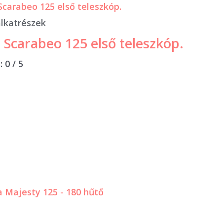
lkatrészek
a Scarabeo 125 első teleszkóp.
s:
0
/ 5