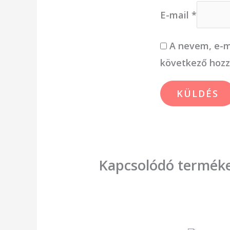
E-mail
*
A nevem, e-m
következő hoz
Kapcsolódó termék