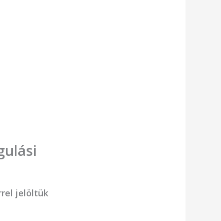
gulási
rel jelöltük