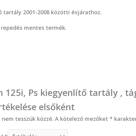
ő tartály 2001-2008 közötti évjárathoz.
s repedés mentes termék.
125i, Ps kiegyenlítő tartály , tá
értékelése elsőként
t nem tesszük közzé.
A kötelező mezőket
*
karakter