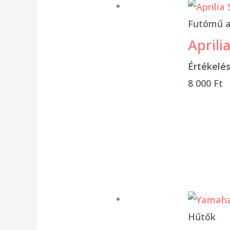
Futómű a
Aprili
Értékelé
8 000
Ft
Hűtők