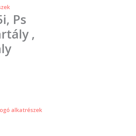
szek
i, Ps
rtály ,
ály
ogó alkatrészek