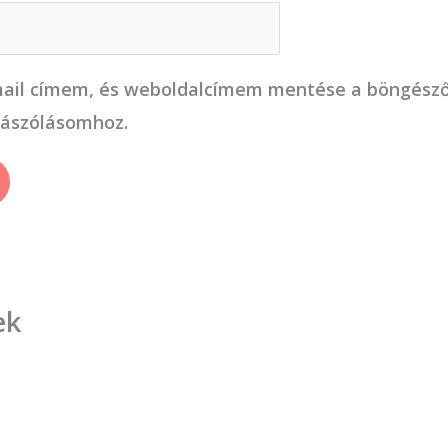
ail címem, és weboldalcímem mentése a böngész
zászólásomhoz.
ek