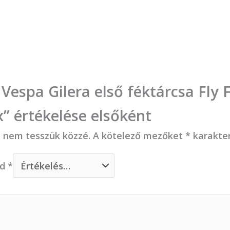
 Vespa Gilera első féktárcsa Fly 
” értékelése elsőként
t nem tesszük közzé.
A kötelező mezőket
*
karakter
ed
*