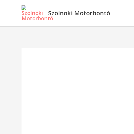
Skip
Szolnoki Motorbontó
to
content
Piaggio
,
Vespa
Gilera
első
féktárcsa
Fly
Free
Lx