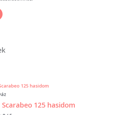
ek
váz
a Scarabeo 125 hasidom