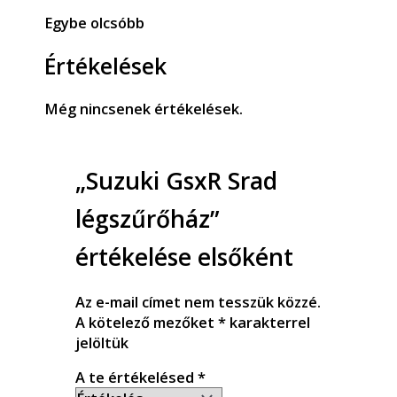
Egybe olcsóbb
Értékelések
Még nincsenek értékelések.
„Suzuki GsxR Srad
légszűrőház”
értékelése elsőként
Az e-mail címet nem tesszük közzé.
A kötelező mezőket
*
karakterrel
jelöltük
A te értékelésed
*