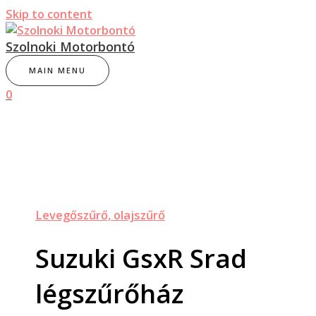
Skip to content
Szolnoki Motorbontó
MAIN MENU
0
Levegőszűrő, olajszűrő
Suzuki GsxR Srad
légszűrőház