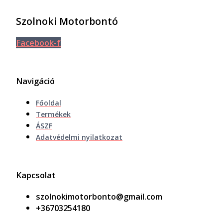
Szolnoki Motorbontó
Facebook-f
Navigáció
Főoldal
Termékek
ÁSZF
Adatvédelmi nyilatkozat
Kapcsolat
szolnokimotorbonto@gmail.com
+36703254180