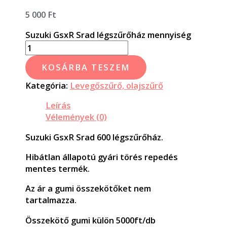
5 000
Ft
Suzuki GsxR Srad légszűrőház mennyiség
KOSÁRBA TESZEM
Kategória:
Levegőszűrő, olajszűrő
Leírás
Vélemények (0)
Suzuki GsxR Srad 600 légszűrőház.
Hibátlan állapotú gyári törés repedés
mentes termék.
Az ár a gumi összekötőket nem
tartalmazza.
Összekötő gumi külön 5000ft/db