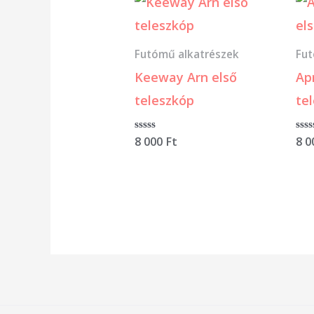
Futómű alkatrészek
Fut
Keeway Arn első
Ap
teleszkóp
te
Értékelés:
8 000
Ft
Ért
8 
0
0
/
/
5
5