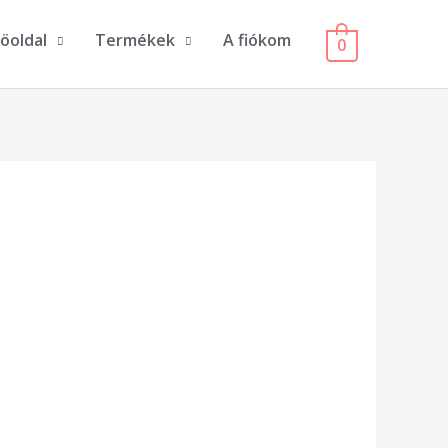
öoldal
Termékek
A fiókom
0