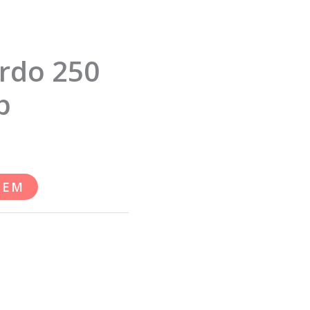
ardo 250
p
ZEM