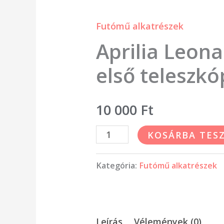
Futómű alkatrészek
Aprilia Leon
első teleszkó
10 000
Ft
KOSÁRBA TES
Kategória:
Futómű alkatrészek
Leírás
Vélemények (0)