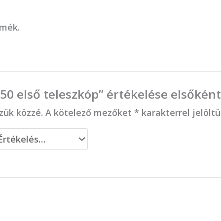
rmék.
50 első teleszkóp” értékelése elsőkén
zük közzé.
A kötelező mezőket
*
karakterrel jelölt