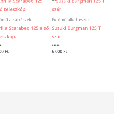
ómű alkatrészek
Futómű alkatrészek
rilia Scarabeo 125 első
Suzuki Burgman 125 T
leszkóp.
szár
ékelés:
000
Ft
Értékelés:
6 000
Ft
0
/
5