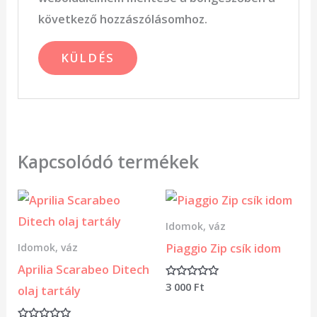
következő hozzászólásomhoz.
Kapcsolódó termékek
Idomok, váz
Piaggio Zip csík idom
Idomok, váz
Aprilia Scarabeo Ditech
3 000
Ft
Értékelés:
olaj tartály
0
/
5