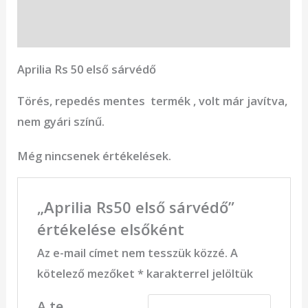
Vélemények (0)
Aprilia Rs 50 első sárvédő
Törés, repedés mentes termék , volt már javítva,
nem gyári színű.
Még nincsenek értékelések.
„Aprilia Rs50 első sárvédő”
értékelése elsőként
Az e-mail címet nem tesszük közzé.
A
kötelező mezőket
*
karakterrel jelöltük
A te