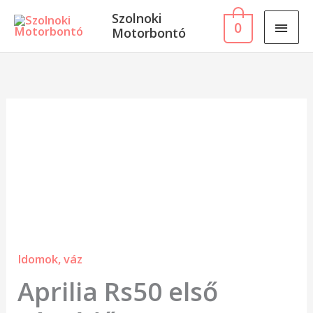
Skip
MAI
Szolnoki
0
to
Motorbontó
MEN
content
Aprilia
Rs50
első
sárvédő
mennyiség
Idomok, váz
Aprilia Rs50 első