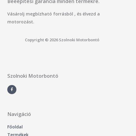
Beeépítési garancia minden termékre.
Vásárolj megbízható forrásból , és élvezd a
motorozást.
Copyright © 2026 Szolnoki Motorbontó
Szolnoki Motorbontó
F
a
c
e
b
o
o
k
-
Navigáció
f
Főoldal
Termékek