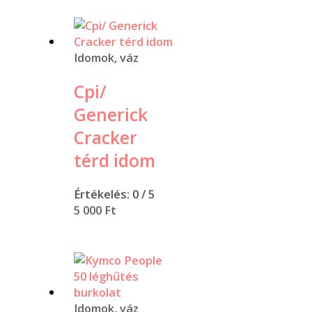
Idomok, váz
Cpi/
Generick
Cracker
térd idom
Értékelés:
0
/ 5
5 000
Ft
Idomok, váz