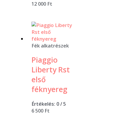
12 000
Ft
Fék alkatrészek
Piaggio
Liberty Rst
első
féknyereg
Értékelés:
0
/ 5
6 500
Ft