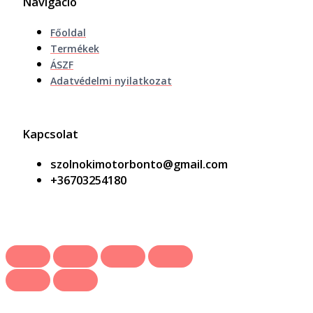
Navigáció
Főoldal
Termékek
ÁSZF
Adatvédelmi nyilatkozat
Kapcsolat
szolnokimotorbonto@gmail.com
+36703254180