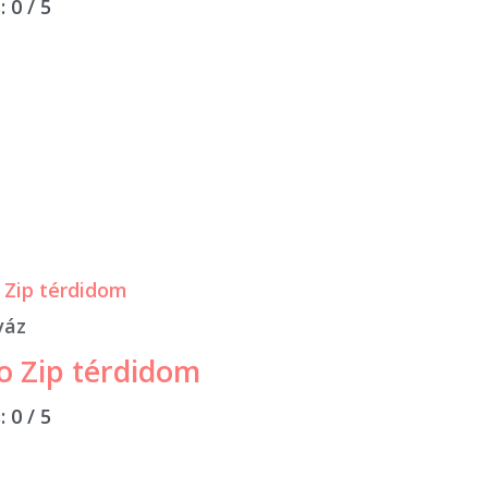
s:
0
/ 5
váz
o Zip térdidom
s:
0
/ 5