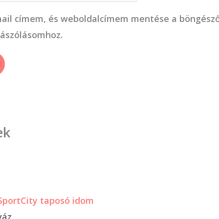
ail címem, és weboldalcímem mentése a böngész
zászólásomhoz.
ek
váz