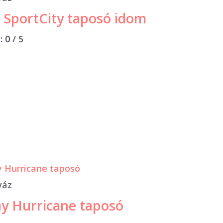
a SportCity taposó idom
s:
0
/ 5
váz
y Hurricane taposó