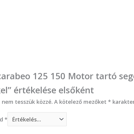
Scarabeo 125 150 Motor tartó seg
kel” értékelése elsőként
t nem tesszük közzé.
A kötelező mezőket
*
karakter
ed
*