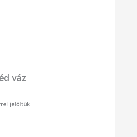
éd váz
rel jelöltük