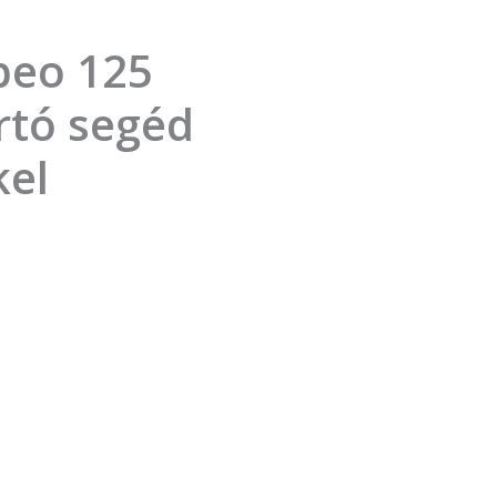
abeo 125
rtó segéd
kel