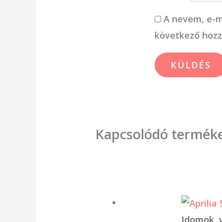
A nevem, e-m
következő hoz
Kapcsolódó termék
Idomok, 