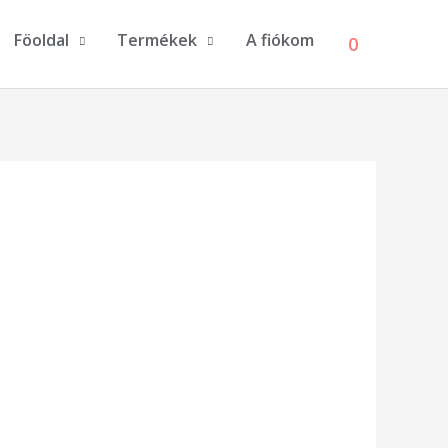
Föoldal
Termékek
A fiókom
0