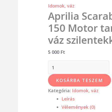
Idomok, váz
mennyiség
Aprilia Scar
150 Motor ta
váz szilentek
5 000
Ft
KOSÁRBA TESZEM
Kategória:
Idomok, váz
Leírás
Vélemények (0)