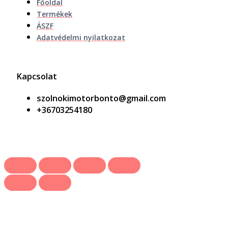
Főoldal
Termékek
ÁSZF
Adatvédelmi nyilatkozat
Kapcsolat
szolnokimotorbonto@gmail.com
+36703254180