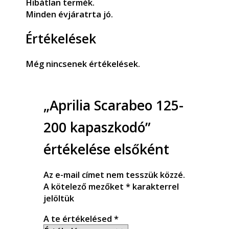
Hibátlan termék.
Minden évjáratrta jó.
Értékelések
Még nincsenek értékelések.
„Aprilia Scarabeo 125-
200 kapaszkodó”
értékelése elsőként
Az e-mail címet nem tesszük közzé.
A kötelező mezőket
*
karakterrel
jelöltük
A te értékelésed
*