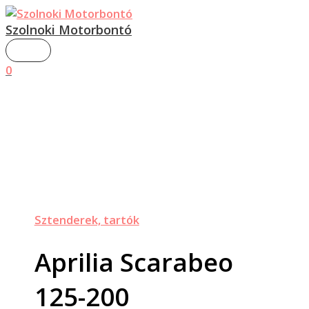
MAIN
Skip
Aprilia
MENU
to
Scarabeo
Szolnoki Motorbontó
content
125-
200
0
kapaszkodó
mennyiség
Sztenderek, tartók
Aprilia Scarabeo
125-200