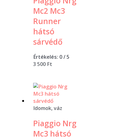
Piaggio Nrg
Mc2 Mc3
Runner
hátsó
sárvédő
Értékelés:
0
/ 5
3 500
Ft
Idomok, váz
Piaggio Nrg
Mc3 hátsó