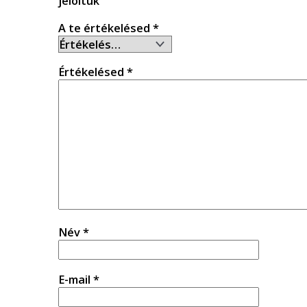
jelöltük
A te értékelésed
*
Értékelésed
*
Név
*
E-mail
*