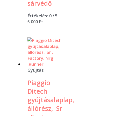
sárvédő
Értékelés:
0
/ 5
5 000
Ft
Gyújtás
Piaggio
Ditech
gyújtásalaplap,
állórész, Sr