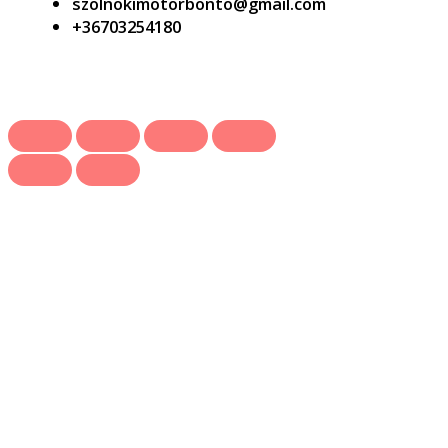
szolnokimotorbonto@gmail.com
+36703254180