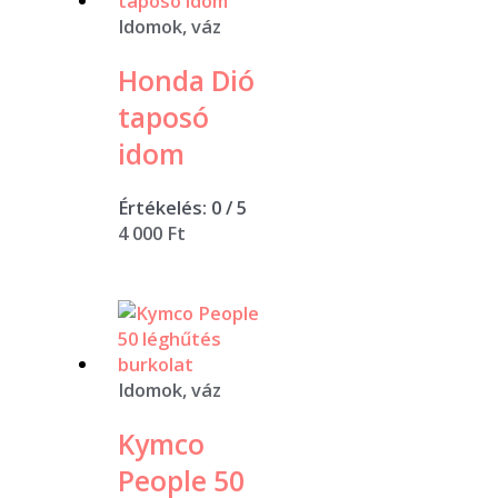
Idomok, váz
Honda Dió
taposó
idom
Értékelés:
0
/ 5
4 000
Ft
Idomok, váz
Kymco
People 50