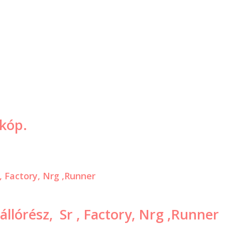
zkóp.
állórész, Sr , Factory, Nrg ,Runner