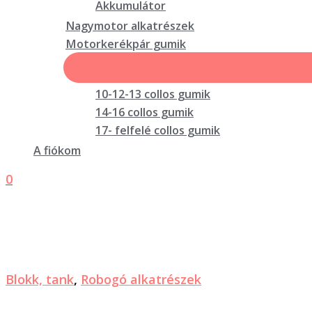
Akkumulátor
Nagymotor alkatrészek
Motorkerékpár gumik
10-12-13 collos gumik
14-16 collos gumik
17- felfelé collos gumik
A fiókom
0
Blokk, tank
,
Robogó alkatrészek