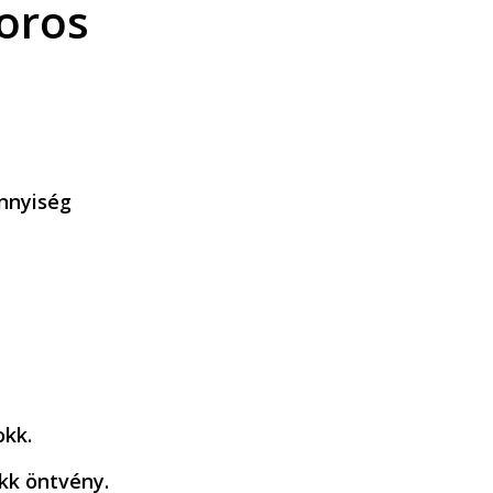
toros
ennyiség
okk.
okk öntvény.