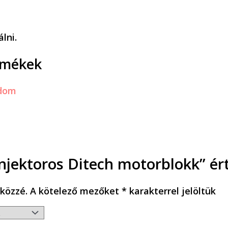
lni.
rmékek
injektoros Ditech motorblokk” ér
közzé.
A kötelező mezőket
*
karakterrel jelöltük