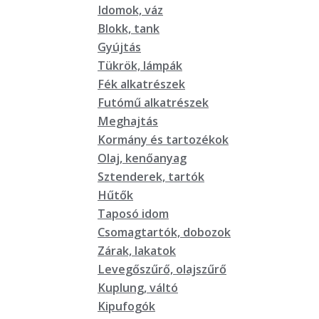
Idomok, váz
Blokk, tank
Gyújtás
Tükrök, lámpák
Fék alkatrészek
Futómű alkatrészek
Meghajtás
Kormány és tartozékok
Olaj, kenőanyag
Sztenderek, tartók
Hűtők
Taposó idom
Csomagtartók, dobozok
Zárak, lakatok
Levegőszűrő, olajszűrő
Kuplung, váltó
Kipufogók