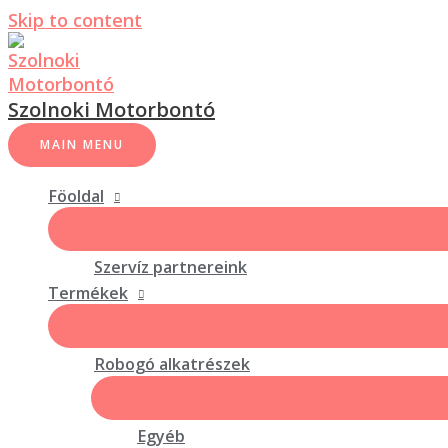
Skip to content
Szolnoki Motorbontó
MAIN MENU
Föoldal
Szervíz partnereink
Termékek
Robogó alkatrészek
Egyéb