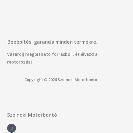
Beeépítési garancia minden termékre.
Vásárolj megbízható forrásból , és élvezd a
motorozást.
Copyright © 2026 Szolnoki Motorbontó
Szolnoki Motorbontó
F
a
c
e