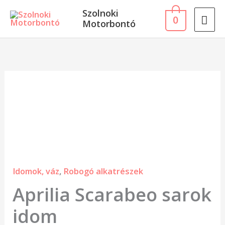
Skip
MA
Szolnoki
0
to
Motorbontó
ME
content
Aprilia
Scarabeo
sarok
idom
mennyiség
Idomok, váz
,
Robogó alkatrészek
Aprilia Scarabeo sarok
idom