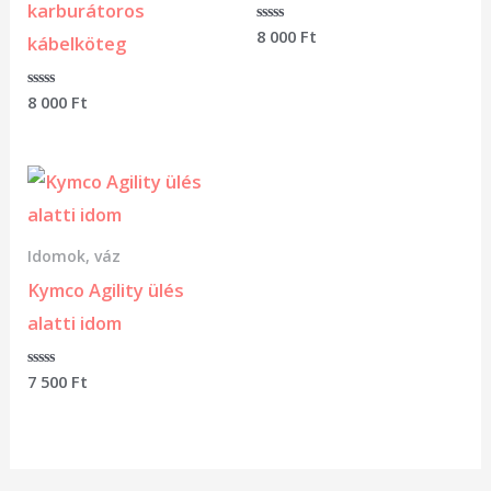
karburátoros
Értékelés:
8 000
Ft
kábelköteg
0
/
5
Értékelés:
8 000
Ft
0
/
5
Idomok, váz
Kymco Agility ülés
alatti idom
Értékelés:
7 500
Ft
0
/
5