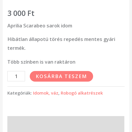
3 000
Ft
Aprilia Scarabeo sarok idom
Hibátlan állapotú törés repedés mentes gyári
termék.
Több színben is van raktáron
KOSÁRBA TESZEM
Kategóriák:
Idomok, váz
,
Robogó alkatrészek
Leírás