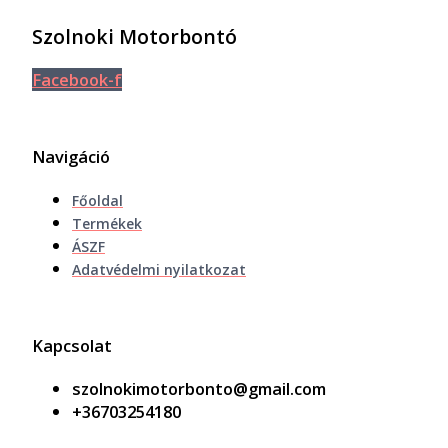
Szolnoki Motorbontó
Facebook-f
Navigáció
Főoldal
Termékek
ÁSZF
Adatvédelmi nyilatkozat
Kapcsolat
szolnokimotorbonto@gmail.com
+36703254180