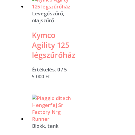
Levegőszűrő,
olajszűrő
Kymco
Agility 125
légszűrőház
Értékelés:
0
/ 5
5 000
Ft
Blokk, tank