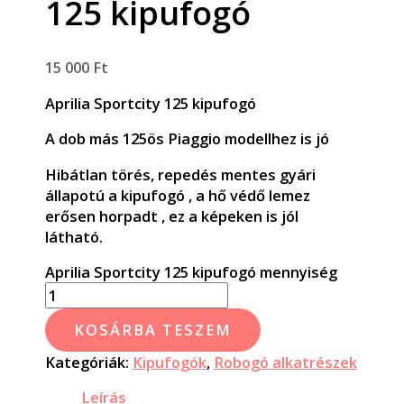
125 kipufogó
15 000
Ft
Aprilia Sportcity 125 kipufogó
A dob más 125ös Piaggio modellhez is jó
Hibátlan törés, repedés mentes gyári
állapotú a kipufogó , a hő védő lemez
erősen horpadt , ez a képeken is jól
látható.
Aprilia Sportcity 125 kipufogó mennyiség
KOSÁRBA TESZEM
Kategóriák:
Kipufogók
,
Robogó alkatrészek
Leírás