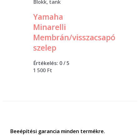
Blokk, tank
Yamaha
Minarelli
Membrán/visszacsapó
szelep
Értékelés:
0
/ 5
1 500
Ft
Beeépítési garancia minden termékre.