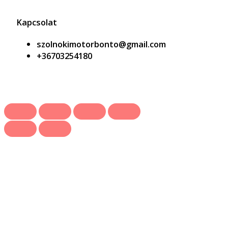
Kapcsolat
szolnokimotorbonto@gmail.com
+36703254180