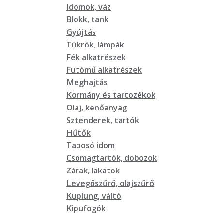
Idomok, váz
Blokk, tank
Gyújtás
Tükrök, lámpák
Fék alkatrészek
Futómű alkatrészek
Meghajtás
Kormány és tartozékok
Olaj, kenőanyag
Sztenderek, tartók
Hűtők
Taposó idom
Csomagtartók, dobozok
Zárak, lakatok
Levegőszűrő, olajszűrő
Kuplung, váltó
Kipufogók