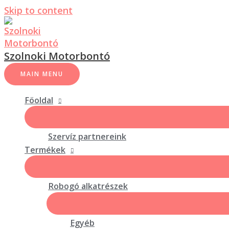
Skip to content
Szolnoki Motorbontó
MAIN MENU
Föoldal
Szervíz partnereink
Termékek
Robogó alkatrészek
Egyéb