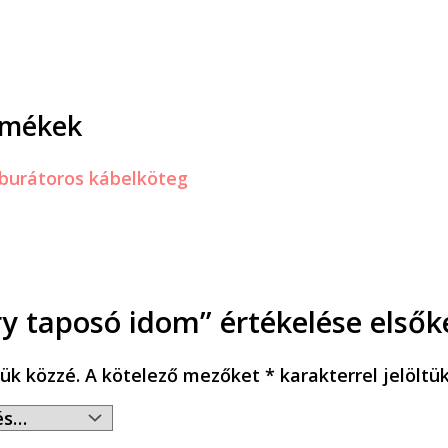
rmékek
ory taposó idom” értékelése elsők
ük közzé.
A kötelező mezőket
*
karakterrel jelöltü