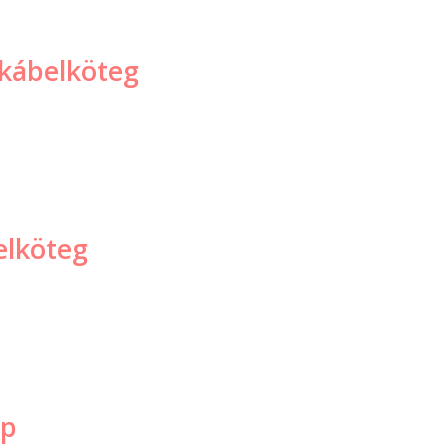
 kábelköteg
elköteg
óp