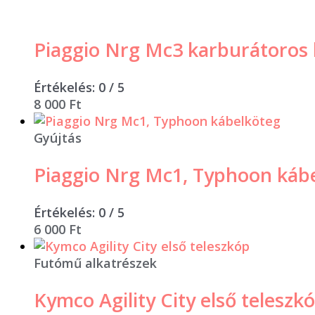
Piaggio Nrg Mc3 karburátoros
Értékelés:
0
/ 5
8 000
Ft
Gyújtás
Piaggio Nrg Mc1, Typhoon káb
Értékelés:
0
/ 5
6 000
Ft
Futómű alkatrészek
Kymco Agility City első teleszk