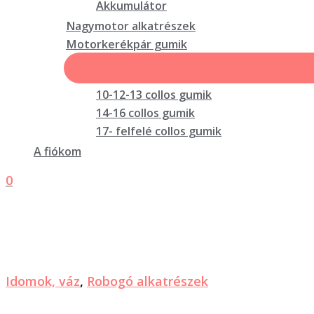
Akkumulátor
Nagymotor alkatrészek
Motorkerékpár gumik
10-12-13 collos gumik
14-16 collos gumik
17- felfelé collos gumik
A fiókom
0
Idomok, váz
,
Robogó alkatrészek