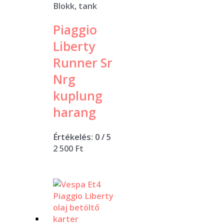
Blokk, tank
Piaggio
Liberty
Runner Sr
Nrg
kuplung
harang
Értékelés:
0
/ 5
2 500
Ft