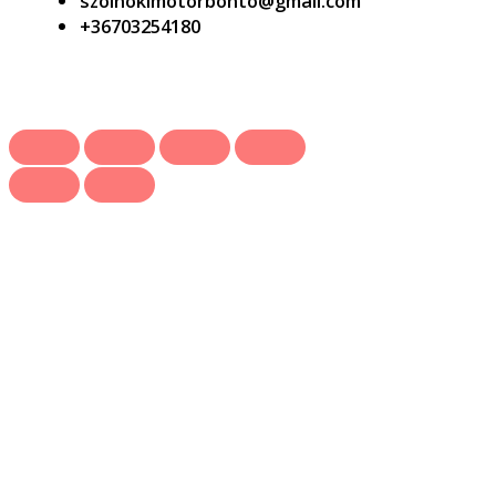
szolnokimotorbonto@gmail.com
+36703254180