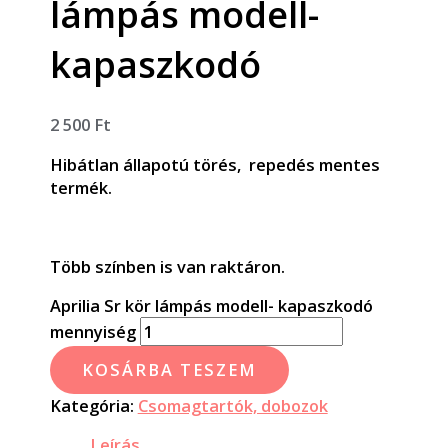
lámpás modell-
kapaszkodó
2 500
Ft
Hibátlan állapotú törés, repedés mentes
termék.
Több színben is van raktáron.
Aprilia Sr kör lámpás modell- kapaszkodó
mennyiség
KOSÁRBA TESZEM
Kategória:
Csomagtartók, dobozok
Leírás