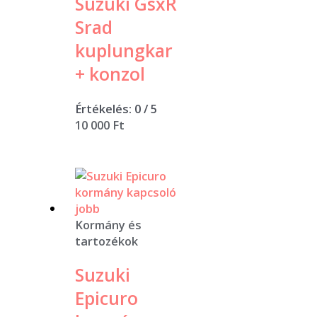
Suzuki GsxR
Srad
kuplungkar
+ konzol
Értékelés:
0
/ 5
10 000
Ft
Kormány és
tartozékok
Suzuki
Epicuro