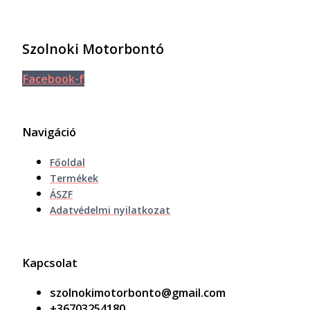
Szolnoki Motorbontó
Facebook-f
Navigáció
Főoldal
Termékek
ÁSZF
Adatvédelmi nyilatkozat
Kapcsolat
szolnokimotorbonto@gmail.com
+36703254180