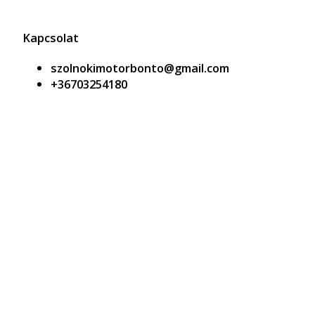
Kapcsolat
szolnokimotorbonto@gmail.com
+36703254180