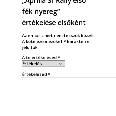
„Aprilia Sr Rally első
fék nyereg”
értékelése elsőként
Az e-mail címet nem tesszük közzé.
A kötelező mezőket
*
karakterrel
jelöltük
A te értékelésed
*
Értékelésed
*