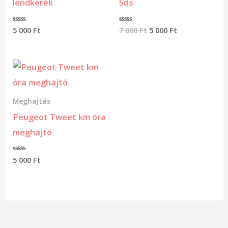
lendkerék
5ds
Értékelés:
5 000
Ft
Értékelés:
7 000
Ft
5 000
Ft
0
0
/
/
5
5
Meghajtás
Peugeot Tweet km óra
meghajtó
Értékelés:
5 000
Ft
0
/
5