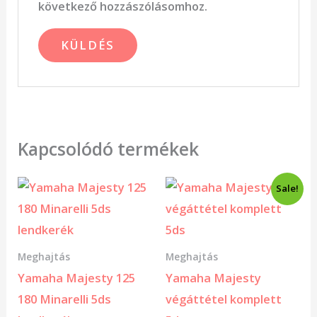
következő hozzászólásomhoz.
Kapcsolódó termékek
Original
Current
Sale!
price
price
was:
is:
7
5
000 Ft.
000 Ft.
Meghajtás
Meghajtás
Yamaha Majesty 125
Yamaha Majesty
180 Minarelli 5ds
végáttétel komplett