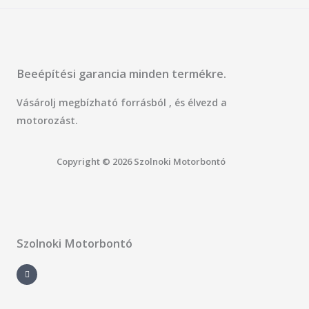
Beeépítési garancia minden termékre.
Vásárolj megbízható forrásból , és élvezd a
motorozást.
Copyright © 2026 Szolnoki Motorbontó
Szolnoki Motorbontó
F
a
c
e
b
o