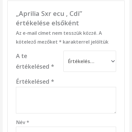
„Aprilia Sxr ecu , Cdi”
értékelése elsőként
Az e-mail címet nem tesszük közzé.
A
kötelező mezőket
*
karakterrel jelöltük
A te
értékelésed
*
Értékelésed
*
Név
*