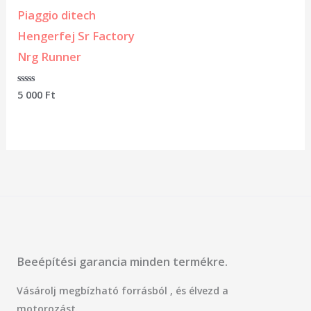
Piaggio ditech
Hengerfej Sr Factory
Nrg Runner
Értékelés:
5 000
Ft
0
/
5
Beeépítési garancia minden termékre.
Vásárolj megbízható forrásból , és élvezd a
motorozást.