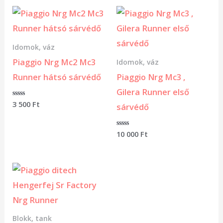
Idomok, váz
Piaggio Nrg Mc2 Mc3
Idomok, váz
Runner hátsó sárvédő
Piaggio Nrg Mc3 ,
Gilera Runner első
Értékelés:
3 500
Ft
sárvédő
0
/
5
Értékelés:
10 000
Ft
0
/
5
Blokk, tank