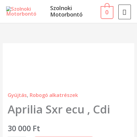
Skip
MA
Szolnoki
0
to
Motorbontó
ME
content
Aprilia
Sxr
ecu
,
Cdi
Gyújtás
,
Robogó alkatrészek
mennyiség
Aprilia Sxr ecu , Cdi
30 000
Ft