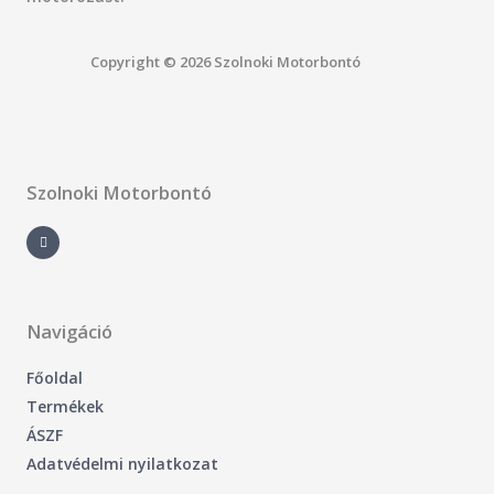
Copyright © 2026 Szolnoki Motorbontó
Szolnoki Motorbontó
F
a
c
e
b
o
o
k
-
Navigáció
f
Főoldal
Termékek
ÁSZF
Adatvédelmi nyilatkozat