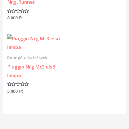
Nrg ,Runner
8 000
Ft
Értékelés:
0
/
5
Robogó alkatrészek
Piaggio Nrg Mc3 első
lámpa
5 000
Ft
Értékelés:
0
/
5