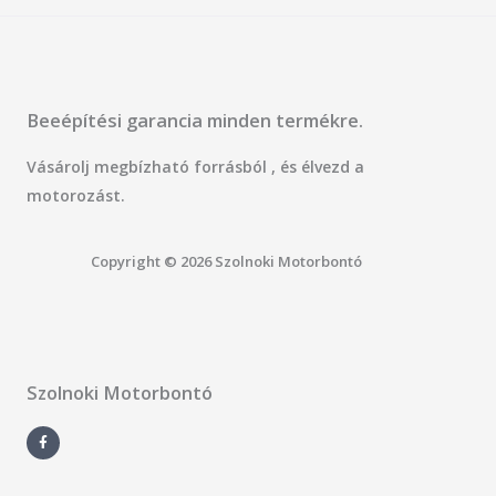
Beeépítési garancia minden termékre.
Vásárolj megbízható forrásból , és élvezd a
motorozást.
Copyright © 2026 Szolnoki Motorbontó
Szolnoki Motorbontó
F
a
c
e
b
o