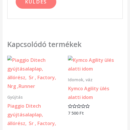
Kapcsolódó termékek
Idomok, váz
Kymco Agility ülés
alatti idom
Gyújtás
Piaggio Ditech
7 500
Ft
Értékelés:
gyújtásalaplap,
0
/
állórész, Sr , Factory,
5