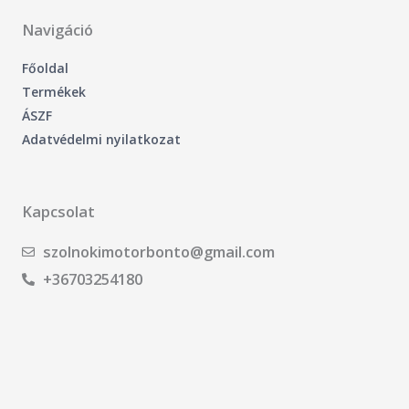
o
k
-
Navigáció
f
Főoldal
Termékek
ÁSZF
Adatvédelmi nyilatkozat
Kapcsolat
szolnokimotorbonto@gmail.com
+36703254180