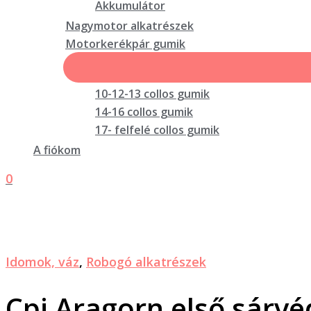
Akkumulátor
Nagymotor alkatrészek
Motorkerékpár gumik
10-12-13 collos gumik
14-16 collos gumik
17- felfelé collos gumik
A fiókom
0
Idomok, váz
,
Robogó alkatrészek
Cpi Aragorn első sárvé