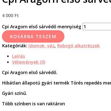
4 000
Ft
Cpi Aragorn első sárvédő mennyiség
KOSÁRBA TESZEM
Kategóriák:
Idomok, váz
,
Robogó alkatrészek
Leírás
Vélemények (0)
Cpi Aragorn első sárvédő.
Hibátlan állapotú gyári termék Törés repedés me
Gyári színű.
Több színben is van raktáron