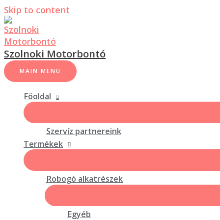
Skip to content
Szolnoki Motorbontó
MAIN MENU
Föoldal
Szervíz partnereink
Termékek
Robogó alkatrészek
Egyéb