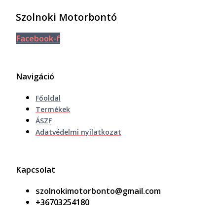
Szolnoki Motorbontó
Facebook-f
Navigáció
Főoldal
Termékek
ÁSZF
Adatvédelmi nyilatkozat
Kapcsolat
szolnokimotorbonto@gmail.com
+36703254180