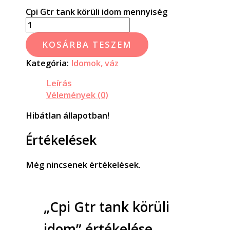
Cpi Gtr tank körüli idom mennyiség
KOSÁRBA TESZEM
Kategória:
Idomok, váz
Leírás
Vélemények (0)
Hibátlan állapotban!
Értékelések
Még nincsenek értékelések.
„Cpi Gtr tank körüli
idom” értékelése