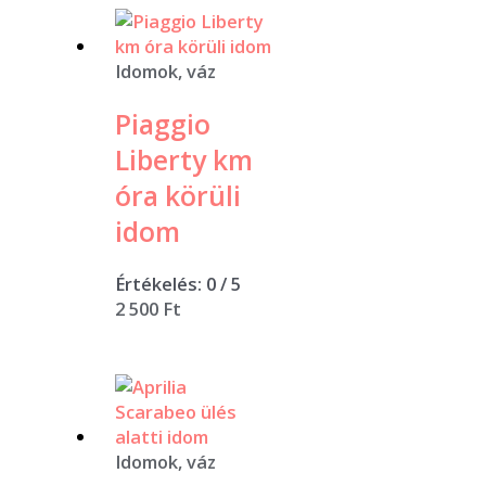
Idomok, váz
Piaggio
Liberty km
óra körüli
idom
Értékelés:
0
/ 5
2 500
Ft
Idomok, váz