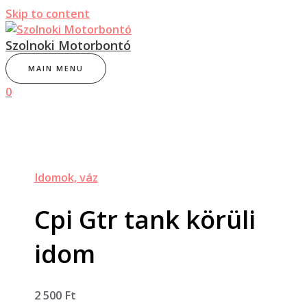
Skip to content
Szolnoki Motorbontó
MAIN MENU
0
Idomok, váz
Cpi Gtr tank körüli
idom
2 500
Ft