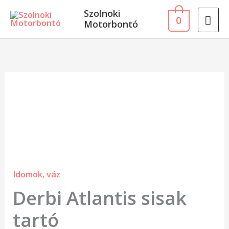
Skip
MA
Szolnoki
0
to
Motorbontó
ME
content
Derbi
Atlantis
sisak
tartó
mennyiség
Idomok, váz
Derbi Atlantis sisak
tartó