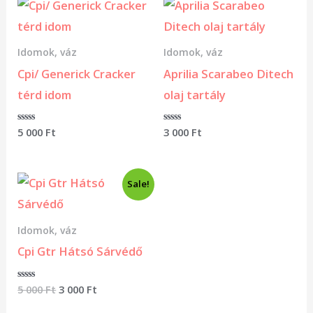
Idomok, váz
Idomok, váz
Cpi/ Generick Cracker
Aprilia Scarabeo Ditech
térd idom
olaj tartály
Értékelés:
5 000
Ft
Értékelés:
3 000
Ft
0
0
/
/
5
5
Original
Current
Sale!
price
price
was:
is:
5
3
Idomok, váz
000 Ft.
000 Ft.
Cpi Gtr Hátsó Sárvédő
Értékelés:
5 000
Ft
3 000
Ft
0
/