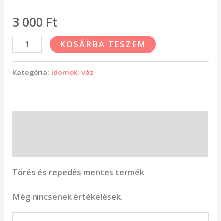
3 000
Ft
KOSÁRBA TESZEM
Kategória:
Idomok, váz
Leírás
Vélemények (0)
Törés és repedés mentes termék
Még nincsenek értékelések.