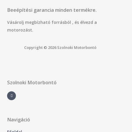
Beeépítési garancia minden termékre.
Vásárolj megbízható forrásból , és élvezd a
motorozást.
Copyright © 2026 Szolnoki Motorbontó
Szolnoki Motorbontó
F
a
c
e
b
o
o
k
-
Navigáció
f
Főoldal