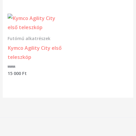
/
/
5
5
Futómű alkatrészek
Kymco Agility City első
teleszkóp
Értékelés:
15 000
Ft
0
/
5