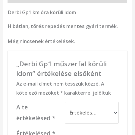
Derbi Gp1 km óra körüli idom
Hibátlan, törés repedés mentes gyári termék.
Még nincsenek értékelések.
„Derbi Gp1 műszerfal körüli
idom” értékelése elsőként
Az e-mail címet nem tesszük közzé.
A
kötelező mezőket
*
karakterrel jelöltük
A te
értékelésed
*
Értékelésed
*