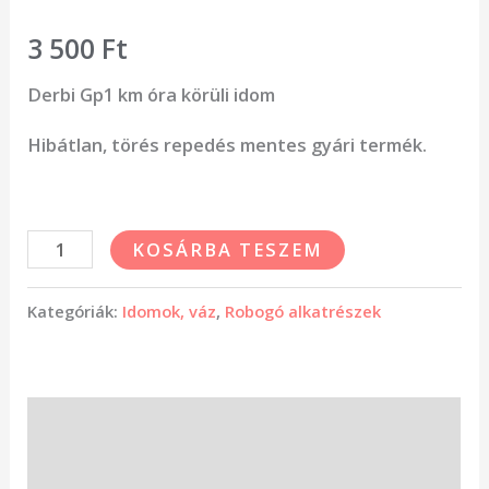
3 500
Ft
Derbi Gp1 km óra körüli idom
Hibátlan, törés repedés mentes gyári termék.
KOSÁRBA TESZEM
Kategóriák:
Idomok, váz
,
Robogó alkatrészek
Leírás
Vélemények (0)