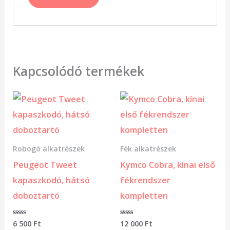
Kapcsolódó termékek
Robogó alkatrészek
Fék alkatrészek
Peugeot Tweet
Kymco Cobra, kínai első
kapaszkodó, hátsó
fékrendszer
doboztartó
kompletten
Értékelés:
6 500
Ft
Értékelés:
12 000
Ft
0
0