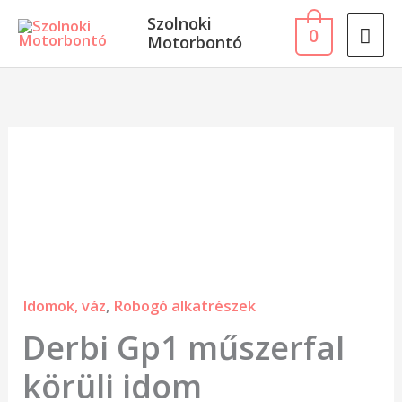
Skip
MA
Szolnoki
0
to
Motorbontó
ME
content
Derbi
Gp1
műszerfal
körüli
idom
mennyiség
Idomok, váz
,
Robogó alkatrészek
Derbi Gp1 műszerfal
körüli idom