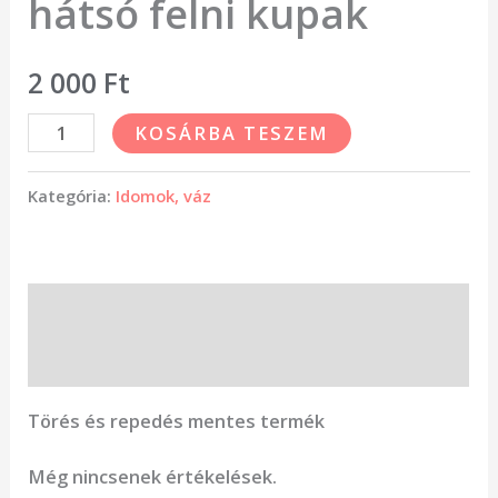
hátsó felni kupak
2 000
Ft
KOSÁRBA TESZEM
Kategória:
Idomok, váz
Leírás
Vélemények (0)
Törés és repedés mentes termék
Még nincsenek értékelések.