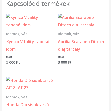
Kapcsolódó termékek
Idomok, váz
Idomok, váz
Kymco Vitality taposó
Aprilia Scarabeo Ditech
idom
olaj tartály
Értékelés:
5 000
Ft
Értékelés:
3 000
Ft
0
0
/
/
5
5
Idomok, váz
Honda Dió sisaktartó