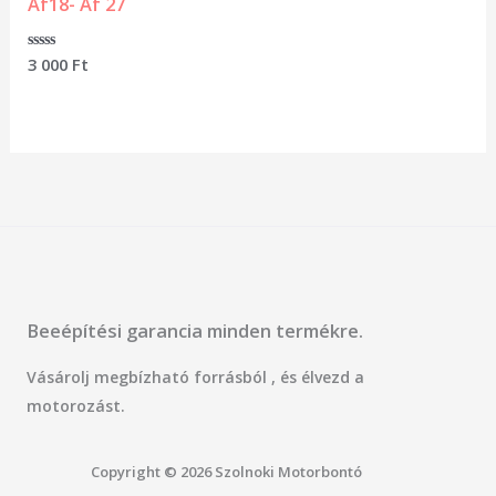
Af18- Af 27
Értékelés:
3 000
Ft
0
/
5
Beeépítési garancia minden termékre.
Vásárolj megbízható forrásból , és élvezd a
motorozást.
Copyright © 2026 Szolnoki Motorbontó