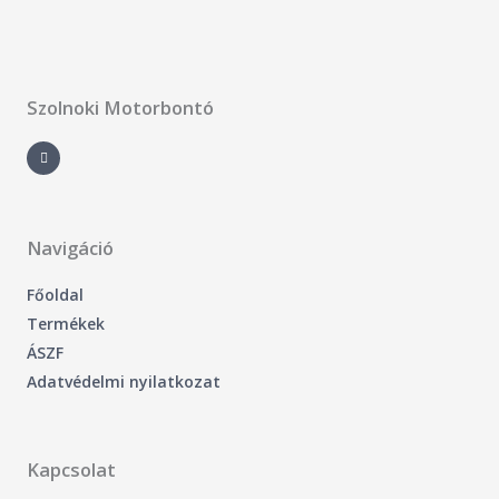
Szolnoki Motorbontó
F
a
c
e
b
o
o
k
-
Navigáció
f
Főoldal
Termékek
ÁSZF
Adatvédelmi nyilatkozat
Kapcsolat