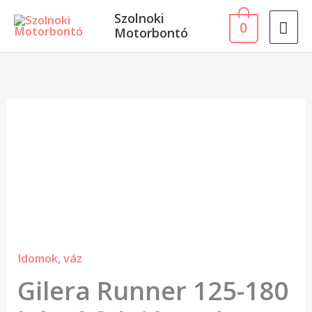
Skip
MA
Szolnoki
0
to
Motorbontó
ME
content
Gilera
Runner
125-
180
hátsó
felni
kupak
Idomok, váz
mennyiség
Gilera Runner 125-180