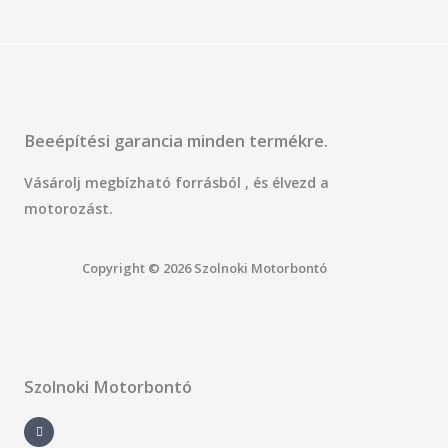
Beeépítési garancia minden termékre.
Vásárolj megbízható forrásból , és élvezd a
motorozást.
Copyright © 2026 Szolnoki Motorbontó
Szolnoki Motorbontó
F
a
c
e