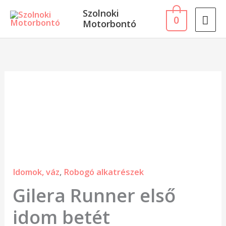
Skip
MA
Szolnoki
0
to
Motorbontó
ME
content
Gilera
Runner
első
idom
betét
mennyiség
Idomok, váz
,
Robogó alkatrészek
Gilera Runner első
idom betét