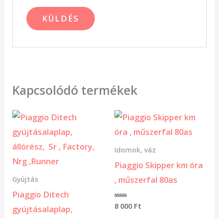
Kapcsolódó termékek
Idomok, váz
Piaggio Skipper km óra
, műszerfal 80as
Gyújtás
Piaggio Ditech
Értékelés:
8 000
Ft
gyújtásalaplap,
0
/