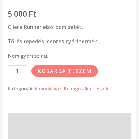
5 000
Ft
Gilera Runner első idom betét.
Törés repedés mentes gyári termék.
Nem gyári színű.
KOSÁRBA TESZEM
Kategóriák:
Idomok, váz
,
Robogó alkatrészek
Leírás
Vélemények (0)