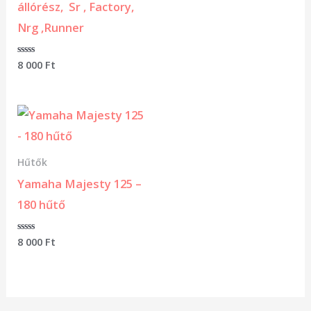
állórész, Sr , Factory,
5
Nrg ,Runner
Értékelés:
8 000
Ft
0
/
5
Hűtők
Yamaha Majesty 125 –
180 hűtő
Értékelés:
8 000
Ft
0
/
5