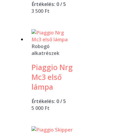
Értékelés:
0
/ 5
3 500
Ft
Robogó
alkatrészek
Piaggio Nrg
Mc3 első
lámpa
Értékelés:
0
/ 5
5 000
Ft