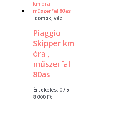
Idomok, váz
Piaggio
Skipper km
óra ,
műszerfal
80as
Értékelés:
0
/ 5
8 000
Ft