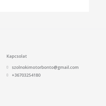
Kapcsolat
szolnokimotorbonto@gmail.com
+36703254180