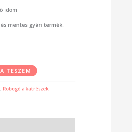
ső idom
dés mentes gyári termék.
A TESZEM
z
,
Robogó alkatrészek