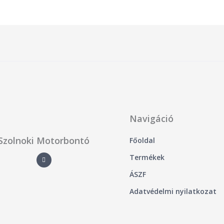
Navigáció
Szolnoki Motorbontó
Főoldal
F
Termékek
a
c
e
ÁSZF
b
o
o
Adatvédelmi nyilatkozat
k
-
f