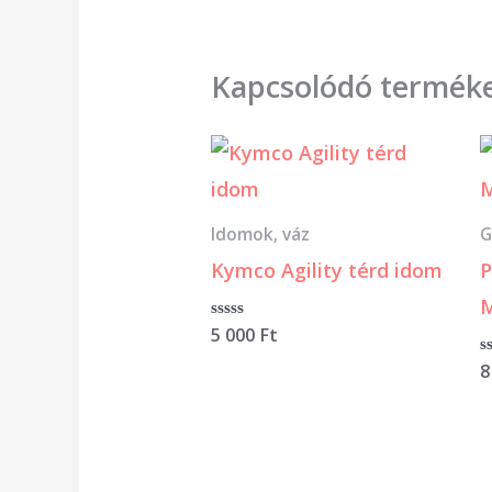
Kapcsolódó termék
Idomok, váz
G
Kymco Agility térd idom
P
M
Értékelés:
5 000
Ft
0
/
É
8
5
0
/
5