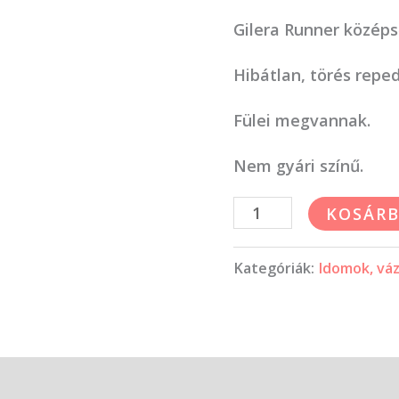
Gilera Runner közép
Hibátlan, törés repe
Fülei megvannak.
Nem gyári színű.
KOSÁRB
Kategóriák:
Idomok, vá