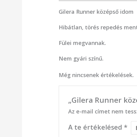
Gilera Runner középső idom
Hibátlan, törés repedés ment
Fülei megvannak.
Nem gyári színű.
Még nincsenek értékelések.
„Gilera Runner köz
Az e-mail címet nem tess
A te értékelésed
*