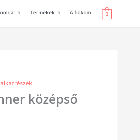
öoldal
Termékek
A fiókom
0
alkatrészek
unner középső