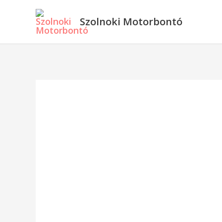
Skip
Szolnoki Motorbontó
to
content