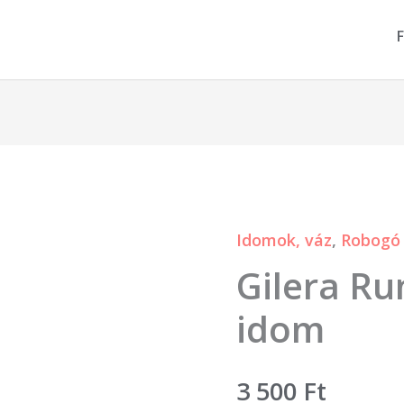
F
Idomok, váz
,
Robogó 
Gilera
Gilera R
Runner
középső
idom
idom
mennyiség
3 500
Ft