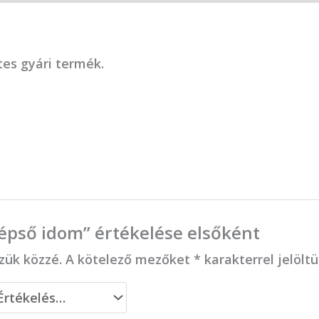
es gyári termék.
épső idom” értékelése elsőként
zük közzé.
A kötelező mezőket
*
karakterrel jelölt