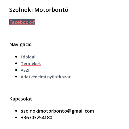
Szolnoki Motorbontó
Facebook-f
Navigáció
Főoldal
Termékek
ÁSZF
Adatvédelmi nyilatkozat
Kapcsolat
szolnokimotorbonto@gmail.com
+36703254180