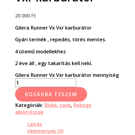
20 000
Ft
Gilera Runner Vx Vxr karburátor
Gyári termék , repedés, törés mentes.
4 ütemű modellekhez.
2 éve áll , egy takarítás kell neki.
Gilera Runner Vx Vxr karburátor mennyiség
KOSÁRBA TESZEM
Kategóriák:
Blokk, tank
,
Robogó
alkatrészek
Leírás
Vélemények (0)