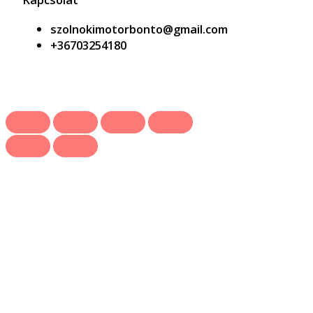
szolnokimotorbonto@gmail.com
+36703254180