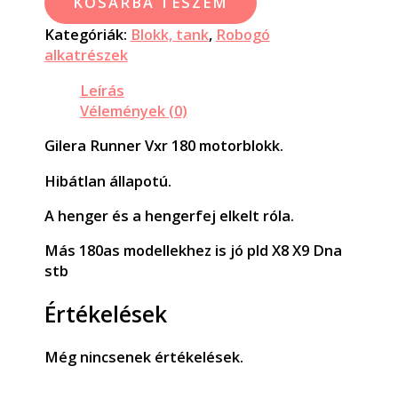
KOSÁRBA TESZEM
Kategóriák:
Blokk, tank
,
Robogó
alkatrészek
Leírás
Vélemények (0)
Gilera Runner Vxr 180 motorblokk.
Hibátlan állapotú.
A henger és a hengerfej elkelt róla.
Más 180as modellekhez is jó pld X8 X9 Dna
stb
Értékelések
Még nincsenek értékelések.