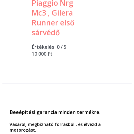
Piaggio Nrg
Mc3 , Gilera
Runner első
sárvédő
Értékelés:
0
/ 5
10 000
Ft
Beeépítési garancia minden termékre.
Vásárolj megbízható forrásból , és élvezd a
motorozást.