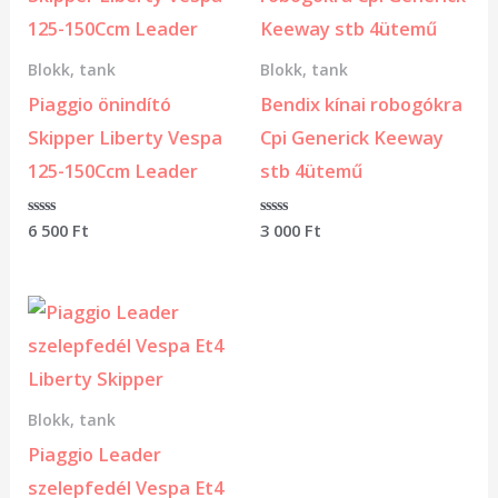
Blokk, tank
Blokk, tank
Piaggio önindító
Bendix kínai robogókra
Skipper Liberty Vespa
Cpi Generick Keeway
125-150Ccm Leader
stb 4ütemű
Értékelés:
6 500
Ft
Értékelés:
3 000
Ft
0
0
/
/
5
5
Blokk, tank
Piaggio Leader
szelepfedél Vespa Et4