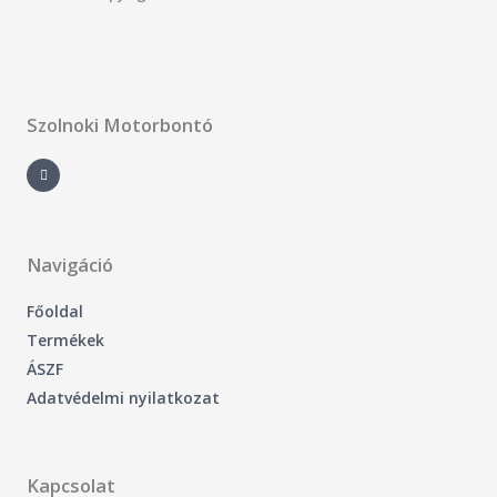
Szolnoki Motorbontó
F
a
c
e
b
o
o
k
-
Navigáció
f
Főoldal
Termékek
ÁSZF
Adatvédelmi nyilatkozat
Kapcsolat