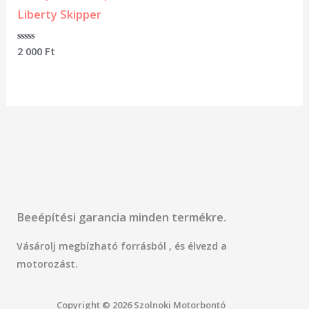
Liberty Skipper
Értékelés:
2 000
Ft
0
/
5
Beeépítési garancia minden termékre.
Vásárolj megbízható forrásból , és élvezd a
motorozást.
Copyright © 2026 Szolnoki Motorbontó