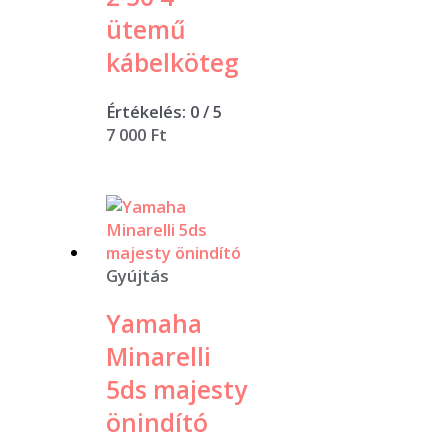
ütemű
kábelköteg
Értékelés:
0
/ 5
7 000
Ft
Gyújtás
Yamaha
Minarelli
5ds majesty
önindító