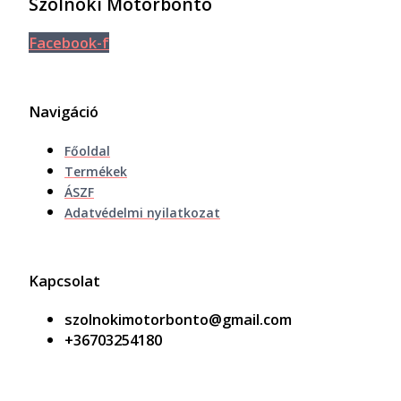
Szolnoki Motorbontó
Facebook-f
Navigáció
Főoldal
Termékek
ÁSZF
Adatvédelmi nyilatkozat
Kapcsolat
szolnokimotorbonto@gmail.com
+36703254180