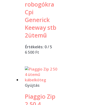
robogókra
Cpi
Generick
Keeway stb
2ütemű
Értékelés:
0
/ 5
6 500
Ft
Gyújtás
Piaggio Zip
2 50 4