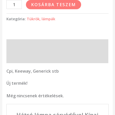
KOSÁRBA TESZEM
Kategória:
Tükrök, lámpák
Leírás
Vélemények (0)
Cpi, Keeway, Generick stb
Új termék!
Még nincsenek értékelések.
„Hátsó lámpa sárvédővel Kínai