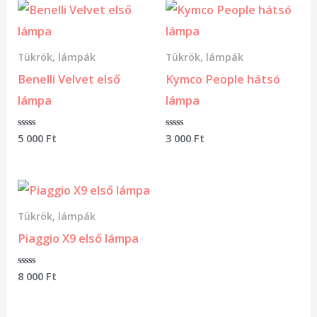
Tükrök, lámpák
Tükrök, lámpák
Benelli Velvet első
Kymco People hátsó
lámpa
lámpa
Értékelés:
5 000
Ft
Értékelés:
3 000
Ft
0
0
/
/
5
5
Tükrök, lámpák
Piaggio X9 első lámpa
Értékelés:
8 000
Ft
0
/
5