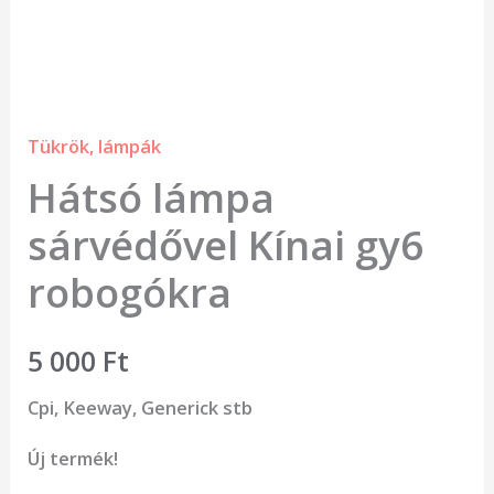
Tükrök, lámpák
Hátsó lámpa
sárvédővel Kínai gy6
robogókra
5 000
Ft
Cpi, Keeway, Generick stb
Új termék!