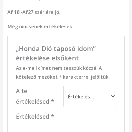
Af 18 -Af27 szériára jó.
Még nincsenek értékelések.
„Honda Dió taposó idom”
értékelése elsőként
Az e-mail címet nem tesszük közzé.
A
kötelező mezőket
*
karakterrel jelöltük
A te
értékelésed
*
Értékelésed
*