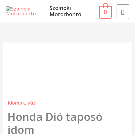
Skip
MA
Szolnoki
0
to
Motorbontó
ME
content
Honda
Dió
taposó
idom
mennyiség
Idomok, váz
Honda Dió taposó
idom