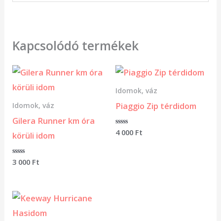
Kapcsolódó termékek
Idomok, váz
Piaggio Zip térdidom
Idomok, váz
Gilera Runner km óra
Értékelés:
4 000
Ft
körüli idom
0
/
5
Értékelés:
3 000
Ft
0
/
5