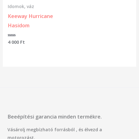
Idomok, váz
Keeway Hurricane
Hasidom
Értékelés:
4 000
Ft
0
/
5
Beeépítési garancia minden termékre.
Vásárolj megbízható forrásból , és élvezd a
motorozást.