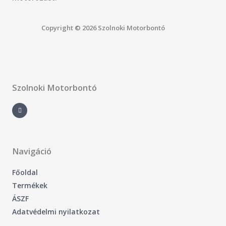
Copyright © 2026 Szolnoki Motorbontó
Szolnoki Motorbontó
F
a
c
e
b
o
o
k
-
Navigáció
f
Főoldal
Termékek
ÁSZF
Adatvédelmi nyilatkozat