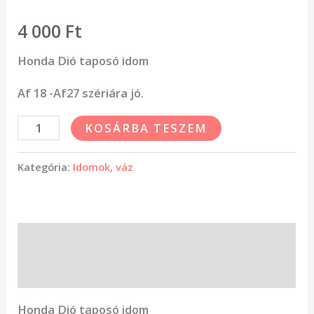
4 000
Ft
Honda Dió taposó idom
Af 18 -Af27 szériára jó.
KOSÁRBA TESZEM
Kategória:
Idomok, váz
Leírás
Vélemények (0)
Honda Dió taposó idom