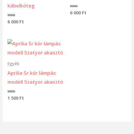
kábelköteg
Értékelés:
6 000
Ft
0
/
Értékelés:
6 000
Ft
5
0
/
5
Egyéb
Aprilia Sr kör lámpás
modell Szatyor akasztó
Értékelés:
1 500
Ft
0
/
5