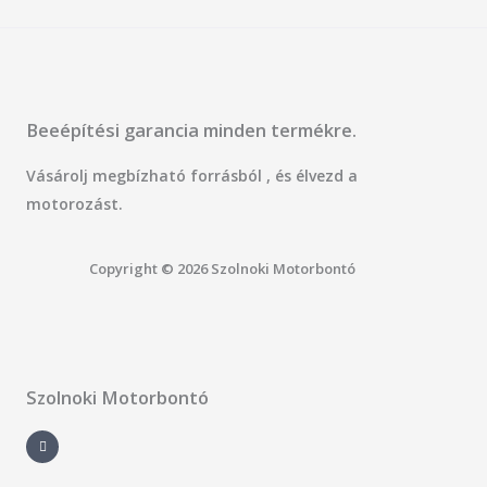
Beeépítési garancia minden termékre.
Vásárolj megbízható forrásból , és élvezd a
motorozást.
Copyright © 2026 Szolnoki Motorbontó
Szolnoki Motorbontó
F
a
c
e
b