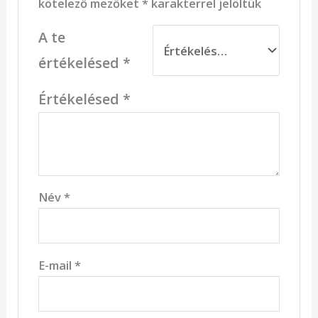
kötelező mezőket
*
karakterrel jelöltük
A te
értékelésed
*
Értékelésed
*
Név
*
E-mail
*