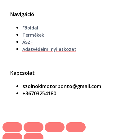
Navigáció
Főoldal
Termékek
ÁSZF
Adatvédelmi nyilatkozat
Kapcsolat
szolnokimotorbonto@gmail.com
+36703254180