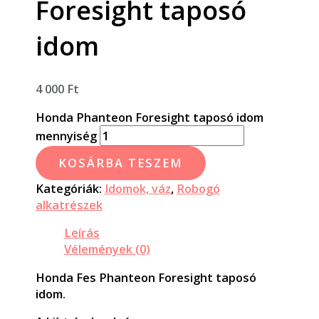
Foresight taposó
idom
4 000
Ft
Honda Phanteon Foresight taposó idom
mennyiség
KOSÁRBA TESZEM
Kategóriák:
Idomok, váz
,
Robogó
alkatrészek
Leírás
Vélemények (0)
Honda Fes Phanteon Foresight taposó
idom.