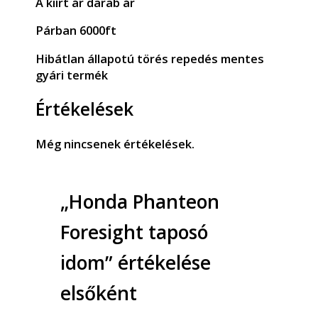
A kiírt ár darab ár
Párban 6000ft
Hibátlan állapotú törés repedés mentes
gyári termék
Értékelések
Még nincsenek értékelések.
„Honda Phanteon
Foresight taposó
idom” értékelése
elsőként