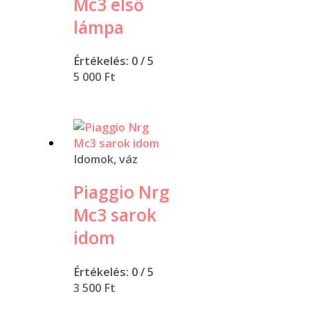
Mc3 első
lámpa
Értékelés:
0
/ 5
5 000
Ft
Idomok, váz
Piaggio Nrg
Mc3 sarok
idom
Értékelés:
0
/ 5
3 500
Ft