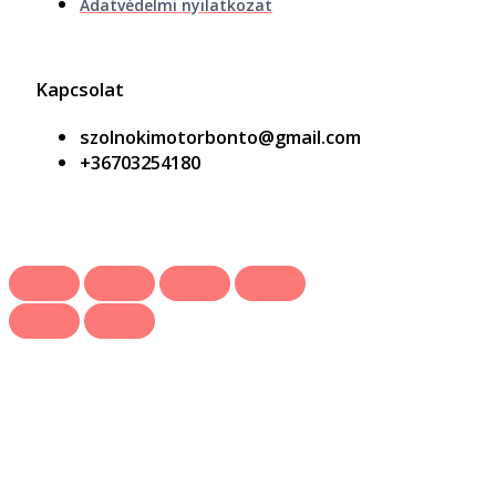
Adatvédelmi nyilatkozat
Kapcsolat
szolnokimotorbonto@gmail.com
+36703254180