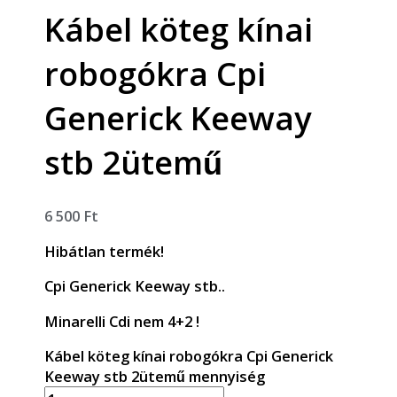
Kábel köteg kínai
robogókra Cpi
Generick Keeway
stb 2ütemű
6 500
Ft
Hibátlan termék!
Cpi Generick Keeway stb..
Minarelli Cdi nem 4+2 !
Kábel köteg kínai robogókra Cpi Generick
Keeway stb 2ütemű mennyiség