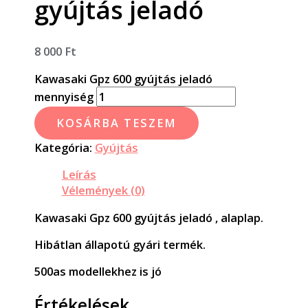
gyújtás jeladó
8 000
Ft
Kawasaki Gpz 600 gyújtás jeladó
mennyiség
KOSÁRBA TESZEM
Kategória:
Gyújtás
Leírás
Vélemények (0)
Kawasaki Gpz 600 gyújtás jeladó , alaplap.
Hibátlan állapotú gyári termék.
500as modellekhez is jó
Értékelések