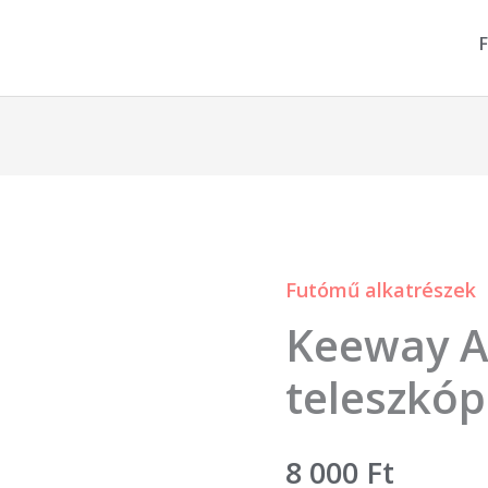
F
Futómű alkatrészek
Keeway
Keeway A
Arn
első
teleszkóp
teleszkóp
mennyiség
8 000
Ft