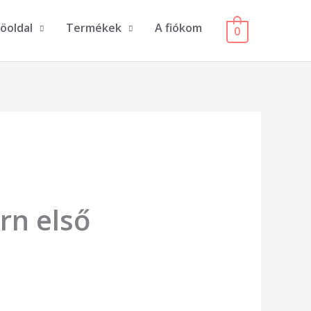
öoldal
Termékek
A fiókom
0
rn első