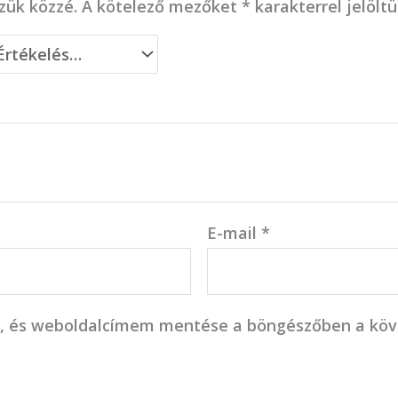
zük közzé.
A kötelező mezőket
*
karakterrel jelölt
E-mail
*
, és weboldalcímem mentése a böngészőben a kö