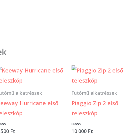
ek
utómű alkatrészek
Futómű alkatrészek
eeway Hurricane első
Piaggio Zip 2 első
eleszkóp
teleszkóp
rtékelés:
 500
Ft
Értékelés:
10 000
Ft
0