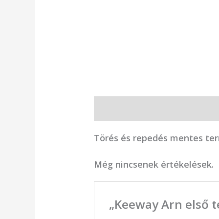
Leírás
Vélemények (0)
Törés és repedés mentes te
Még nincsenek értékelések.
„Keeway Arn első t