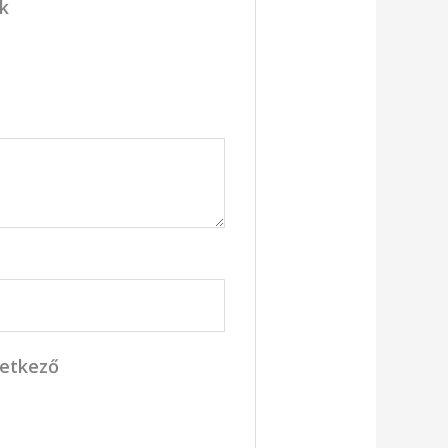
ük
vetkező