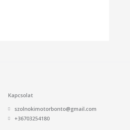
Kapcsolat
szolnokimotorbonto@gmail.com
+36703254180