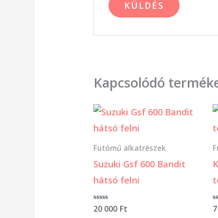
Kapcsolódó termék
Futómű alkatrészek
F
Suzuki Gsf 600 Bandit
K
hátsó felni
t
Értékelés:
20 000
Ft
É
7
0
0