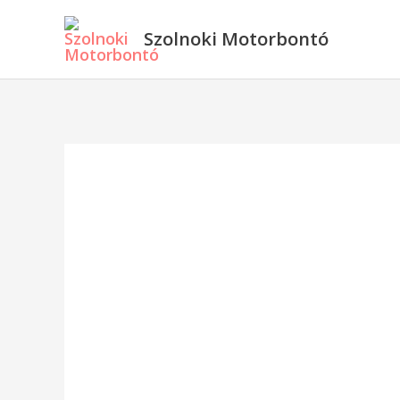
Skip
Szolnoki Motorbontó
to
content