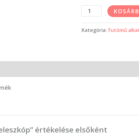
KOSÁRB
Kategória:
Futómű alka
rmék
eleszkóp” értékelése elsőként