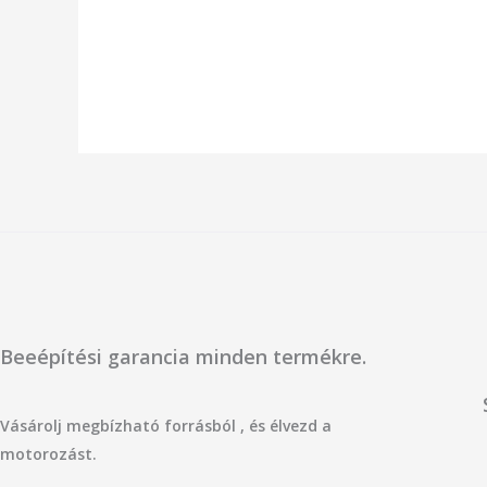
/
/
5
5
Beeépítési garancia minden termékre.
Vásárolj megbízható forrásból , és élvezd a
motorozást.