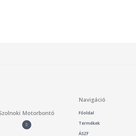
/
5
Navigáció
Szolnoki Motorbontó
Főoldal
F
Termékek
a
c
e
ÁSZF
b