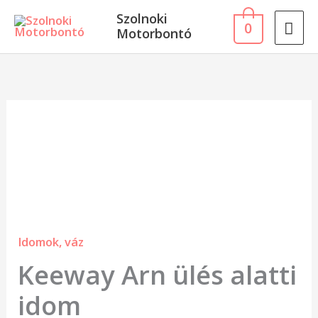
Skip
MA
Szolnoki
0
to
Motorbontó
ME
content
Keeway
Arn
ülés
alatti
idom
mennyiség
Idomok, váz
Keeway Arn ülés alatti
idom