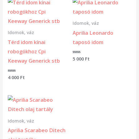
Idomok, váz
Aprilia Leonardo
Idomok, váz
Térd idom kínai
taposó idom
robogókhoz Cpi
Értékelés:
5 000
Ft
Keeway Generick stb
0
/
5
Értékelés:
4 000
Ft
0
/
5
Idomok, váz
Aprilia Scarabeo Ditech