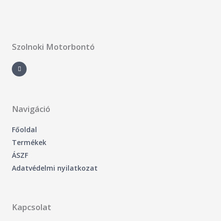
Szolnoki Motorbontó
F
a
c
e
b
o
o
k
-
Navigáció
f
Főoldal
Termékek
ÁSZF
Adatvédelmi nyilatkozat
Kapcsolat