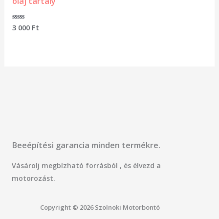
olaj tartály
Értékelés:
3 000
Ft
0
/
5
Beeépítési garancia minden termékre.
Vásárolj megbízható forrásból , és élvezd a
motorozást.
Copyright © 2026 Szolnoki Motorbontó