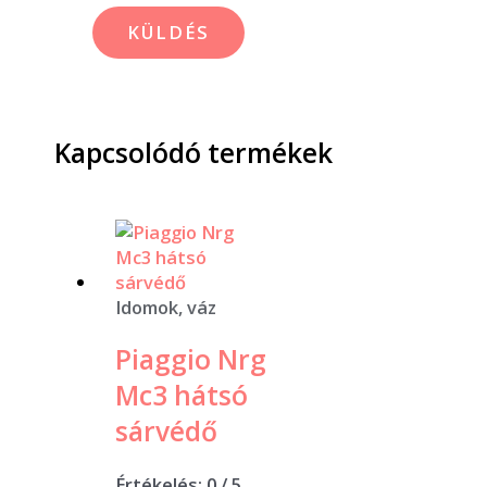
Kapcsolódó termékek
Idomok, váz
Piaggio Nrg
Mc3 hátsó
sárvédő
Értékelés:
0
/ 5