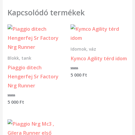
Kapcsolódó termékek
Idomok, váz
Kymco Agility térd idom
Blokk, tank
Piaggio ditech
Értékelés:
5 000
Ft
Hengerfej Sr Factory
0
/
Nrg Runner
5
Értékelés:
5 000
Ft
0
/
5