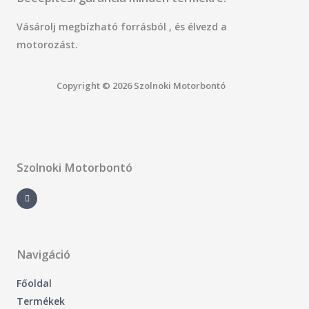
Vásárolj megbízható forrásból , és élvezd a
motorozást.
Copyright © 2026 Szolnoki Motorbontó
Szolnoki Motorbontó
F
a
c
e
b
o
o
k
-
Navigáció
f
Főoldal
Termékek