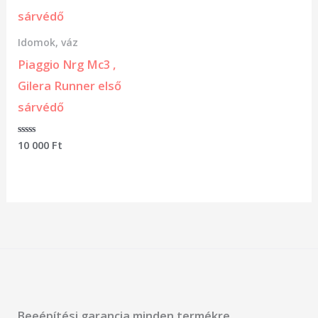
Idomok, váz
Piaggio Nrg Mc3 ,
Gilera Runner első
sárvédő
Értékelés:
10 000
Ft
0
/
5
Beeépítési garancia minden termékre.