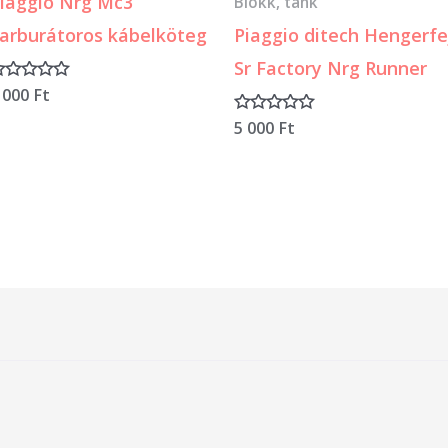
iaggio Nrg Mc3
Blokk, tank
arburátoros kábelköteg
Piaggio ditech Hengerfe
Sr Factory Nrg Runner
 000
Ft
rtékelés:
5 000
Ft
Értékelés:
0
/
5