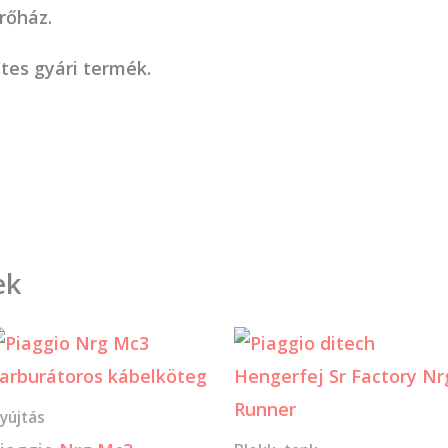
rőház.
tes gyári termék.
ek
yújtás