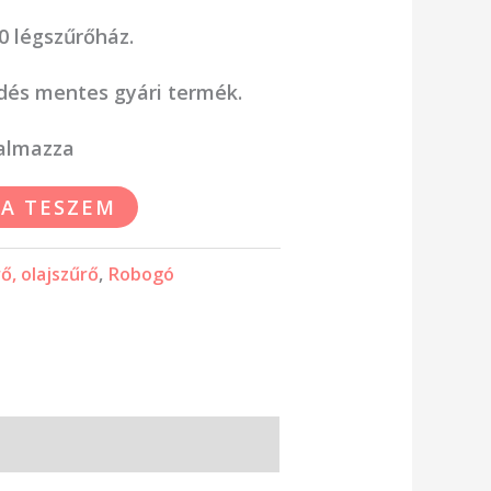
 légszűrőház.
edés mentes gyári termék.
talmazza
A TESZEM
, olajszűrő
,
Robogó