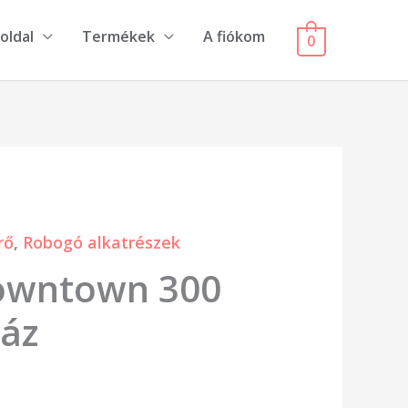
oldal
Termékek
A fiókom
0
rő
,
Robogó alkatrészek
owntown 300
ház