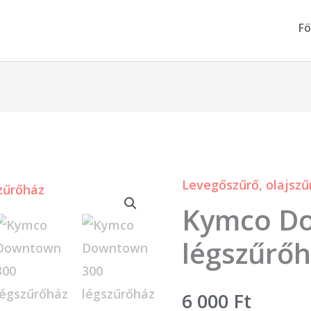
Fö
Levegőszűrő, olajszű
Kymco
Kymco D
Downtown
300
légszűrő
légszűrőház
mennyiség
6 000
Ft