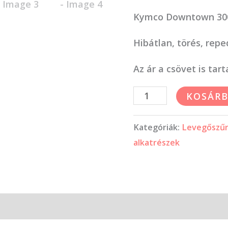
Kymco Downtown 300
Hibátlan, törés, rep
Az ár a csövet is tar
KOSÁRB
Kategóriák:
Levegőszűrő
alkatrészek