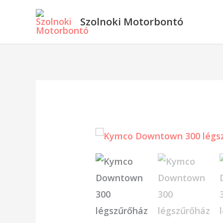
Skip
Szolnoki Motorbontó
to
content