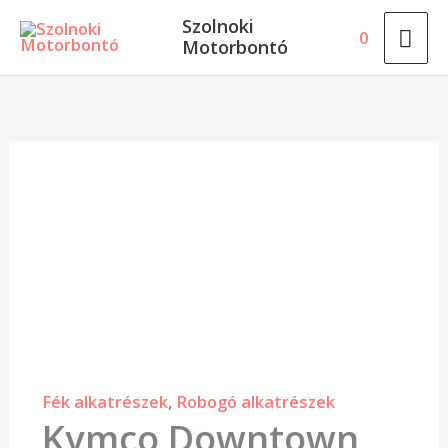
Skip
MA
Szolnoki
0
to
Motorbontó
ME
content
Kymco
Downtown
hátsó
fékrendszer
mennyiség
Fék alkatrészek
,
Robogó alkatrészek
Kymco Downtown