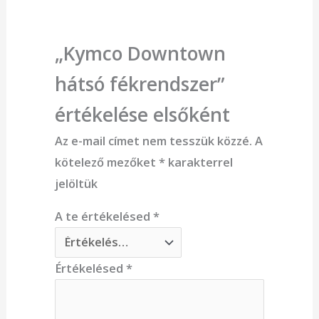
„Kymco Downtown
hátsó fékrendszer”
értékelése elsőként
Az e-mail címet nem tesszük közzé.
A
kötelező mezőket
*
karakterrel
jelöltük
A te értékelésed
*
Értékelésed
*