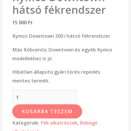
hátsó fékrendszer
15 000
Ft
Kymco Downtown 300 i hátsó fékrendszer
Más Köbcentis Downtown és egyéb Kymco
modellekhez is jó.
Hibátlan állapotú gyári törés repedés
mentes termék.
KOSÁRBA TESZEM
Kategóriák:
Fék alkatrészek
,
Robogó