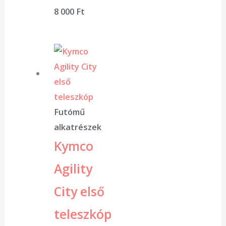
8 000
Ft
Futómű
alkatrészek
Kymco
Agility
City első
teleszkóp