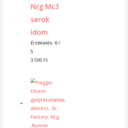
Nrg Mc3
sarok
idom
Értékelés:
0
/
5
3 500
Ft