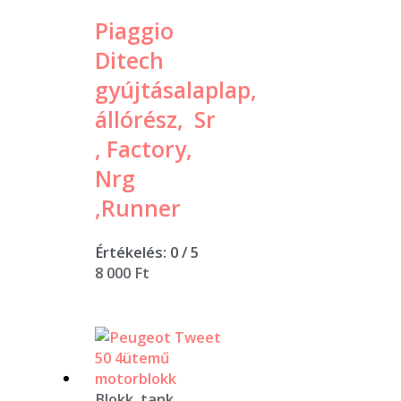
Piaggio
Ditech
gyújtásalaplap,
állórész, Sr
, Factory,
Nrg
,Runner
Értékelés:
0
/ 5
8 000
Ft
Blokk, tank