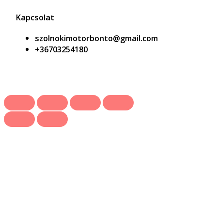
Kapcsolat
szolnokimotorbonto@gmail.com
+36703254180