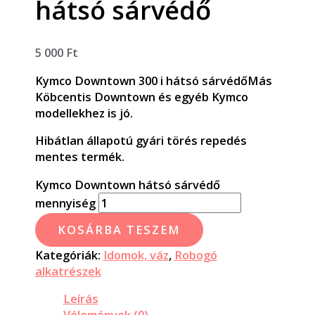
hátsó sárvédő
5 000
Ft
Kymco Downtown 300 i hátsó sárvédőMás
Köbcentis Downtown és egyéb Kymco
modellekhez is jó.
Hibátlan állapotú gyári törés repedés
mentes termék.
Kymco Downtown hátsó sárvédő
mennyiség
KOSÁRBA TESZEM
Kategóriák:
Idomok, váz
,
Robogó
alkatrészek
Leírás
Vélemények (0)